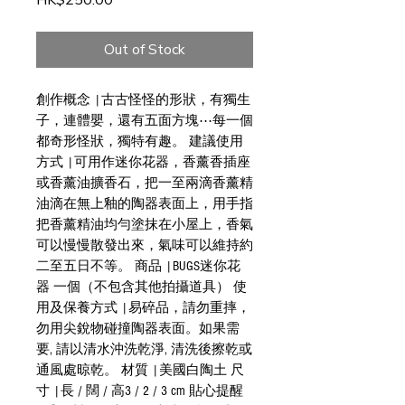
HK$250.00
Out of Stock
創作概念 |古古怪怪的形狀，有獨生
子，連體嬰，還有五面方塊⋯每一個
都奇形怪狀，獨特有趣。 建議使用
方式 |可用作迷你花器，香薰香插座
或香薰油擴香石，把一至兩滴香薰精
油滴在無上釉的陶器表面上，用手指
把香薰精油均勻塗抹在小屋上，香氣
可以慢慢散發出來，氣味可以維持約
二至五日不等。 商品 |BUGS迷你花
器 一個（不包含其他拍攝道具） 使
用及保養方式 |易碎品，請勿重摔，
勿用尖銳物碰撞陶器表面。如果需
要, 請以清水沖洗乾淨, 清洗後擦乾或
通風處晾乾。 材質 |美國白陶土 尺
寸 |長 / 闊 / 高3 / 2 / 3 cm 貼心提醒 