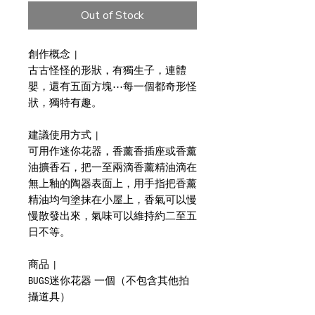
Out of Stock
創作概念 |
古古怪怪的形狀，有獨生子，連體
嬰，還有五面方塊⋯每一個都奇形怪
狀，獨特有趣。
建議使用方式 |
可用作迷你花器，香薰香插座或香薰
油擴香石，把一至兩滴香薰精油滴在
無上釉的陶器表面上，用手指把香薰
精油均勻塗抹在小屋上，香氣可以慢
慢散發出來，氣味可以維持約二至五
日不等。
商品 |
BUGS迷你花器 一個（不包含其他拍
攝道具）