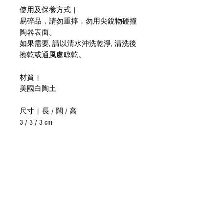
使用及保養方式 |
易碎品，請勿重摔，勿用尖銳物碰撞
陶器表面。
如果需要, 請以清水沖洗乾淨, 清洗後
擦乾或通風處晾乾。
材質 |
美國白陶土
尺寸 | 長 / 闊 / 高
3 / 3 / 3 cm
貼心提醒 |
手工製作，商品尺寸釉色會有些微不
同，完美主義者下單前請慎重考慮。
關於運送 |
訂單會以香港郵政寄出，國際運費有
機會因數量與地域有所不同，郵寄時