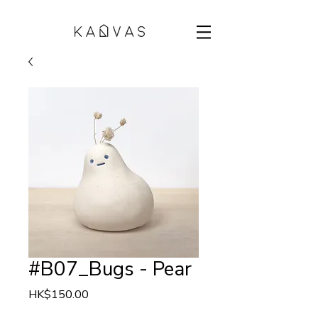
#B07_Bugs - Pear
Price
HK$150.00