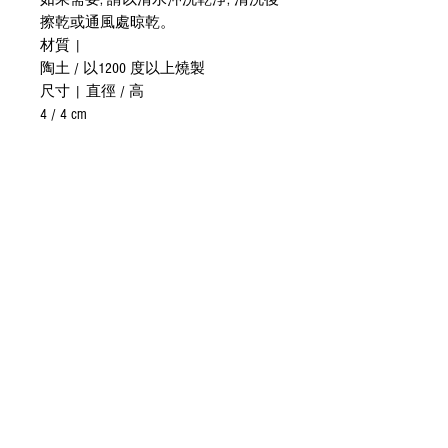
擦乾或通風處晾乾。
材質 |
陶土 / 以1200 度以上燒製
尺寸 | 直徑 / 高
4 / 4 cm
貼心提醒 |
手工製作，商品尺寸釉色會有些微不
同，如有任何疑問，請於下訂單購買
前與我們聯繫，謝謝。
國際運送特別說明 |
國際運費依數量與地域有所不同，建
議下訂單購買前與我們聯繫，謝謝。
產地/製造方式
香港製造 | 手工製作