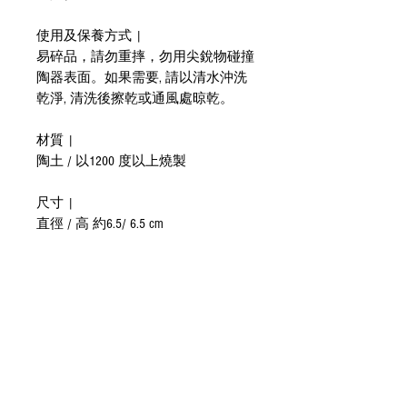
使用及保養方式 |
易碎品，請勿重摔，勿用尖銳物碰撞
陶器表面。如果需要, 請以清水沖洗
乾淨, 清洗後擦乾或通風處晾乾。
材質 |
陶土 / 以1200 度以上燒製
尺寸 |
直徑 / 高 約6.5/ 6.5 cm
貼心提醒 |
手工製作，商品尺寸釉色會有些微不
同，如有任何疑問，請於下訂單購買
前與我們聯繫，謝謝。
國際運送特別說明 |
國際運費依數量與地域有所不同，建