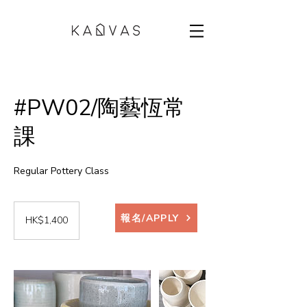
#PW02/陶藝恆常
課
Regular Pottery Class
1,400
Hong
報名/APPLY
HK$1,400
Kong
dollars